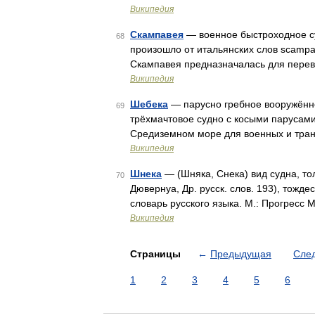
Википедия
Скампавея
— военное быстроходное суд
68
произошло от итальянских слов scampare
Скампавея предназначалась для перев
Википедия
Шебека
— парусно гребное вооружённо
69
трёхмачтовое судно с косыми парусами
Средиземном море для военных и тран
Википедия
Шнека
— (Шняка, Снека) вид судна, тольк
70
Дювернуа, Др. русск. слов. 193), тождес
словарь русского языка. М.: Прогресс 
Википедия
Страницы
←
Предыдущая
Сле
1
2
3
4
5
6