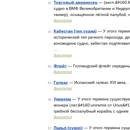
Торговый авианосец
— (англ.&#160;Me
62
судно в ВМФ Великобритании и Нидерл
танкер), оснащённое лётной палубой, 
Википедия
Кабестан (тип судна)
— У этого термин
63
исторический тип речного парохода, де
коноводное судно, кабестан подтягивал
…
Википедия
Флейт
— Голландский флейт середины
64
Википедия
Галеас
— Испанский галеас XVI века 
65
Википедия
Унирема
— У этого термина существуют
66
монера (лат.&#160;uniremis от Unus&#1
гребной беспалубный корабль с одним
Википедия
Ладья (судно)
— У этого термина суще
67