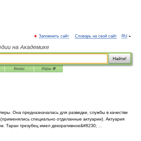
Запомнить сайт
Словарь на свой сайт
RU
едии на Академике
Найти!
Книги
Игры ⚽
леры. Она предназначалась для разведки, службы в качестве
 (применялись специально отделанные актуарии). Актуария
м. Таран трезубец имел декоративное&#8230; …