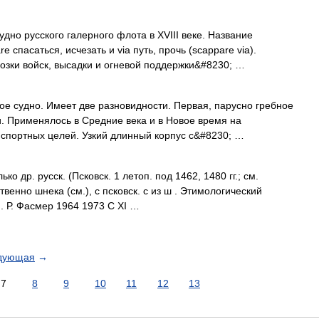
но русского галерного флота в XVIII веке. Название
 спасаться, исчезать и via путь, прочь (scappare via).
озки войск, высадки и огневой поддержки&#8230; …
е судно. Имеет две разновидности. Первая, парусно гребное
. Применялось в Средние века и в Новое время на
спортных целей. Узкий длинный корпус с&#8230; …
о др. русск. (Псковск. 1 летоп. под 1462, 1480 гг.; см.
твенно шнека (см.), с псковск. с из ш . Этимологический
М. Р. Фасмер 1964 1973 С XI …
дующая
→
7
8
9
10
11
12
13