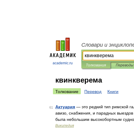
Словари и энциклоп
academic.ru
Толкования
Переводы
квинкверема
Толкование
Перевод
Книги
Актуария
— это редкий тип римской га
61
авизо, снабжения, и парадных выездов
была небольшим высокобортным судно
Википедия