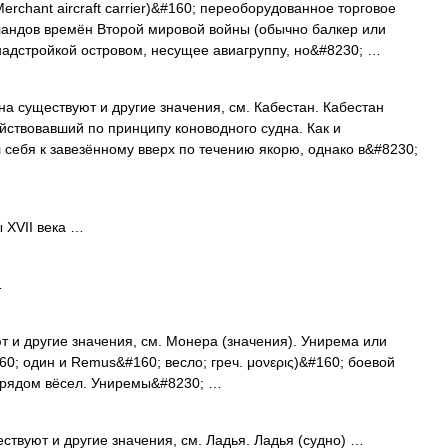
rchant aircraft carrier)&#160; переоборудованное торговое
андов времён Второй мировой войны (обычно балкер или
надстройкой островом, несущее авиагруппу, но&#8230; …
а существуют и другие значения, см. Кабестан. Кабестан
йствовавший по принципу коноводного судна. Как и
 себя к завезённому вверх по течению якорю, однако в&#8230;
 XVII века …
…
 и другие значения, см. Монера (значения). Унирема или
60; один и Remus&#160; весло; греч. μονερις)&#160; боевой
 рядом вёсел. Униремы&#8230; …
ствуют и другие значения, см. Ладья. Ладья (судно) …