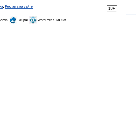
ка
,
Реклама на сайте
18+
omla,
Drupal,
WordPress, MODx.